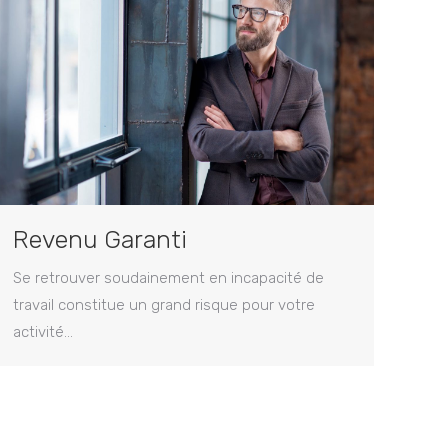
Revenu Garanti
Se retrouver soudainement en incapacité de
travail constitue un grand risque pour votre
activité…