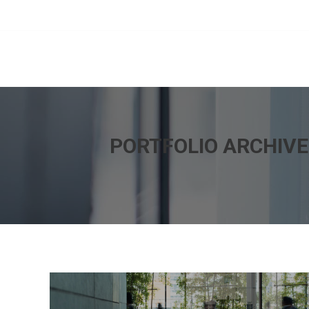
OTTIGNIES-LLN : +32 (0)10 41 10 67
-
SILLY : +32 (0)2 396 11 74
PORTFOLIO ARCHIVE