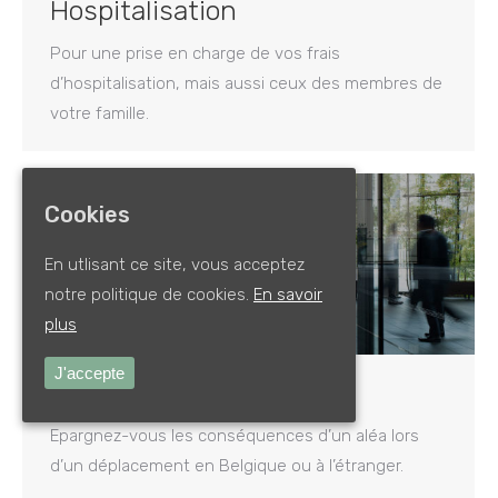
Hospitalisation
Pour une prise en charge de vos frais
d’hospitalisation, mais aussi ceux des membres de
votre famille.
Cookies
En utlisant ce site, vous acceptez
notre politique de cookies.
En savoir
plus
J'accepte
Assistance
Epargnez-vous les conséquences d’un aléa lors
d’un déplacement en Belgique ou à l’étranger.