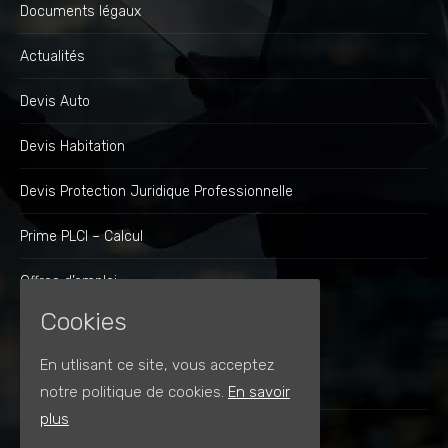
Documents légaux
Actualités
Devis Auto
Devis Habitation
Devis Protection Juridique Professionnelle
Prime PLCI – Calcul
Offres d’emploi
Cookies
A PROPOS
En utlisant ce site, vous acceptez
Contact
notre politique de cookies.
En savoir
plus
Expertise