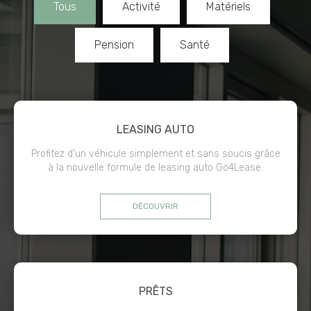
Tous
Activité
Matériels
Pension
Santé
LEASING AUTO
Profitez d’un véhicule simplement et sans soucis grâce
à la nouvelle formule de leasing auto Go4Lease.
DÉCOUVRIR
PRÊTS