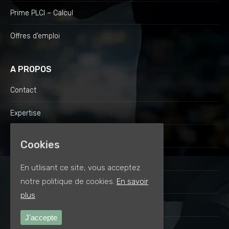
Prime PLCI – Calcul
Offres d’emploi
A PROPOS
Contact
Expertise
Engagements
Cookies
Equipe & Labellisations
En utlisant ce site, vous acceptez
notre politique de cookies.
En savoir
Compagnies Partenaires
plus
Tarifs
J'accepte
Mentions légales & CGU