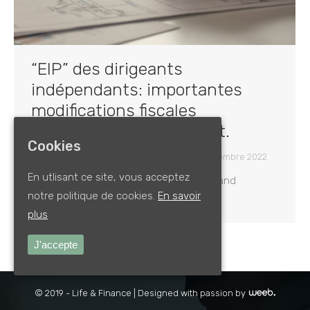
“EIP” des dirigeants
indépendants: importantes
modifications fiscales
concernant votre contrat.
Cookies
Assurances Pro
By
Pascal Delatte
13 décembre 2022
En utlisant ce site, vous acceptez
Pascal DelatteManaging Partner – LIFE and
notre politique de cookies.
En savoir
FINANCE
plus
J'accepte
© 2019 - Life & Finance |
Designed with passion by